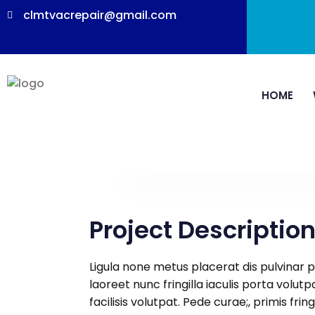
clmtvacrepair@gmail.com
HOME
Project Descriptio
Ligula none metus placerat dis pulvinar 
laoreet nunc fringilla iaculis porta volut
facilisis volutpat. Pede curae;, primis f