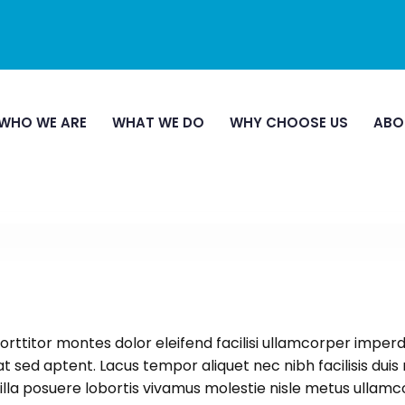
WHO WE ARE
WHAT WE DO
WHY CHOOSE US
ABO
n
porttitor montes dolor eleifend facilisi ullamcorper impe
pat sed aptent. Lacus tempor aliquet nec nibh facilisis dui
ringilla posuere lobortis vivamus molestie nisle metus ulla