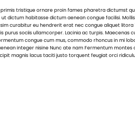
lis primis tristique ornare proin fames pharetra dictum
 dictum habitasse dictum aenean congue facilisi. Mollis 
issim curabitur eu hendrerit erat nec congue aliquet litora
rtis purus sociis ullamcorper. Lacinia ac turpis. Maecena
e fermentum congue cum mus, commodo rhoncus in mi lob
 aenean integer nisine Nunc ate nam Fermentum montes apt
cipit magnis lacus taciti justo torquent feugiat orci ridicul