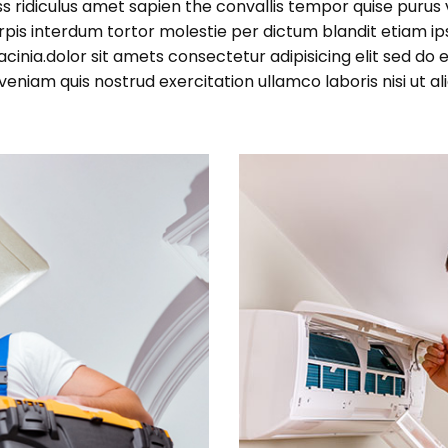
ss ridiculus amet sapien the convallis tempor quise purus
urpis interdum tortor molestie per dictum blandit etiam ipsu
cinia.dolor sit amets consectetur adipisicing elit sed do
eniam quis nostrud exercitation ullamco laboris nisi ut 