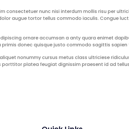
 consectetuer nunc nisi interdum mollis risu per ultricie
lor augue tortor tellus commodo iaculis. Congue luct
 adipiscing ornare accumsan a anty quara enimet dapib
 primis donec quisque justo commodo sagittis sapien t
unt aliquet nonummy cursus metus class ultriciese ridicu
 porttitor platea feugiat dignissim praesent id ad tell