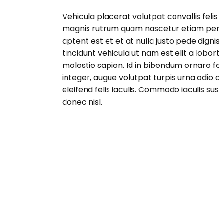
Vehicula placerat volutpat convallis fe
magnis rutrum quam nascetur etiam per ut
aptent est et et at nulla justo pede dign
tincidunt vehicula ut nam est elit a lobo
molestie sapien. Id in bibendum ornar
integer, augue volutpat turpis urna odio
eleifend felis iaculis. Commodo iaculis sus
donec nisl.