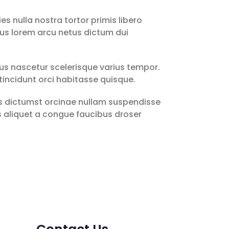
s nulla nostra tortor primis libero
us lorem arcu netus dictum dui
us nascetur scelerisque varius tempor.
incidunt orci habitasse quisque.
lus dictumst orcinae nullam suspendisse
us aliquet a congue faucibus droser