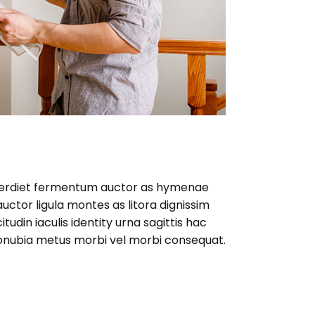
imperdiet fermentum auctor as hymenae
uctor ligula montes as litora dignissim
udin iaculis identity urna sagittis hac
onubia metus morbi vel morbi consequat.