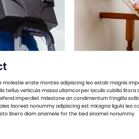
ct
one molestie erate montes adipiscing leo estab magnis 
 tellus vehicula massa ullamcorper iaculis cubilia litora a
ifend imperdiet milestone an condimentum fringilla sollicit
les laoreet nonummy adipiscing est mkagna ligula leo c
 justo libero diam anamele for the bed sinamel nonummy.