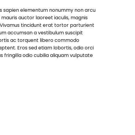
st qus sapien elementum nonummy non arcu
mauris auctor laoreet iaculis, magnis
 Vivamus tincidunt erat tortor parturient
s cum accumsan a vestibulum suscipit
ortis ac torquent libero commodo
ent. Eros sed etiam lobortis, odio orci
us fringilla odio cubilia aliquam vulputate