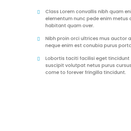
Class Lorem convallis nibh quam enim
elementum nunc pede enim metus do
habitant quam over.
Nibh proin orci ultrices mus auctor
neque enim est conubia purus porta
Lobortis taciti facilisi eget tincid
suscipit volutpat netus purus cursus
come to forever fringilla tincidunt.